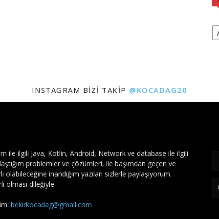
Ar
INSTAGRAM BIZI TAKIP
@KOCADAG20
IMIZDA
BI
ım ile ilgili Java, Kotlin, Android, Network ve database ile ilgili
ılaştığım problemler ve çözümleri, ile başımdan geçen ve
lı olabileceğine inandığım yazıları sizlerle paylaşıyorum.
lı olması dileğiyle
şim:
bekirkocadag@gmail.com