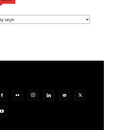
şivler
ZI TAKIP EDIN