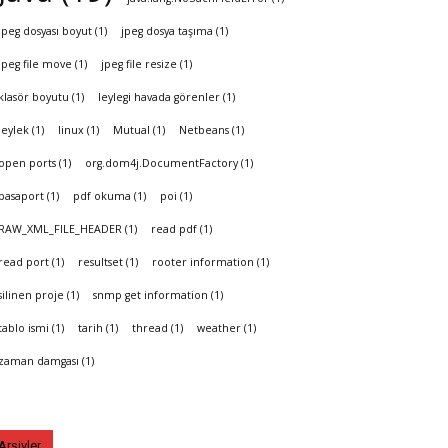
jpeg dosyası boyut
(1)
jpeg dosya taşıma
(1)
jpeg file move
(1)
jpeg file resize
(1)
klasör boyutu
(1)
leylegi havada görenler
(1)
leylek
(1)
linux
(1)
Mutual
(1)
Netbeans
(1)
open ports
(1)
org.dom4j.DocumentFactory
(1)
pasaport
(1)
pdf okuma
(1)
poi
(1)
RAW_XML_FILE_HEADER
(1)
read pdf
(1)
read port
(1)
resultset
(1)
rooter information
(1)
silinen proje
(1)
snmp get information
(1)
tablo ismi
(1)
tarih
(1)
thread
(1)
weather
(1)
zaman damgası
(1)
Arşivler