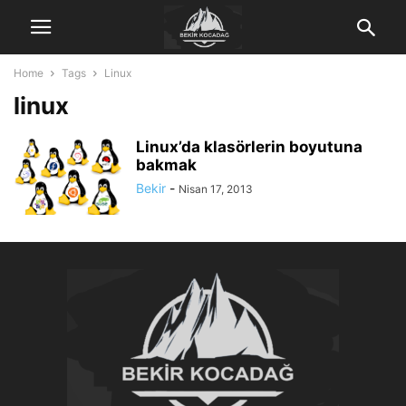
Home
Tags
Linux
linux
Linux’da klasörlerin boyutuna
bakmak
Bekir
-
Nisan 17, 2013